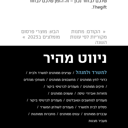
שלכם לבחור נכון – זה הזמן שלכם לבחור
Thegift.
הקודם
: מתנות
הבא
: מוצרי פרסום
«
מקוריות לפי עונות
מומלצים ב2023
»
השנה
ניווט מהיר
למשרד ולמנהל
/
עציצים ממותגים למשרד ולבית
/
כדורי לחץ ממותגים
/
מחשבונים ממותגים
/
משחקי מנהלים
/
תיקים ממותגים
/
מעמדים לכרטיסי ביקור
/
מזוודות ואביזרי טיסה
/
שעונים ממותגים
/
מעמדים למחשבים וטאבלטים
/
מעמדים לכרטיסי ביקור
/
פסלים לבית ולמשרד
/
מעמדים לשולחן המשרד
/
עכברים ממותגים
/
עטים ממותגים
/
מחברות ממותגות
/
מעביר מצגות