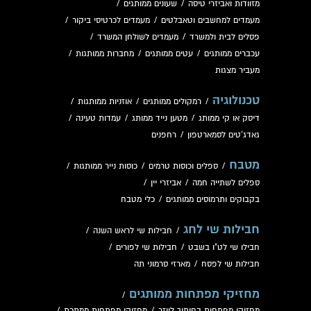
מזוודות ואביזרי טיסה
/
שעונים ממותגים
/
מעמדים למחשבים וטאבלטים
/
מעמדים לכרטיסי ביקור
/
פסלים לבית ולמשרד
/
מעמדים לשולחן המשרד
/
עכברים ממותגים
/
עטים ממותגים
/
מחברות ממותגות
/
מעביר מצגות
טכנולוגיה
/
רמקולים ממותגים
/
אוזניות ממותגות
/
דיסק או קי ממותג
/
מטען נייד ממותג
/
עמדות טעינה
/
גאדג'טים לסמארטפון
/
רחפנים
מטבח
/
ספלים וכוסות טרמים
/
כוסות נייר ממותגות
/
ספלים לשתייה חמה
/
אביזרי יין
/
בקבוקים ותרמוסים ממותגים
/
כלי מטבח
חבילות שי לחג
/
חבילות שי לראש השנה
/
חבילו שי לט"ו בשבט
/
חבילות שי לפורים
/
חבילות שי לפסח
/
מארזי סרמוני תה
מחזיקי מפתחות ממותגים
/
מחזיקי מפתחות בחיתוך לייזר
/
מחזיקי מפתחות ממתכת
/