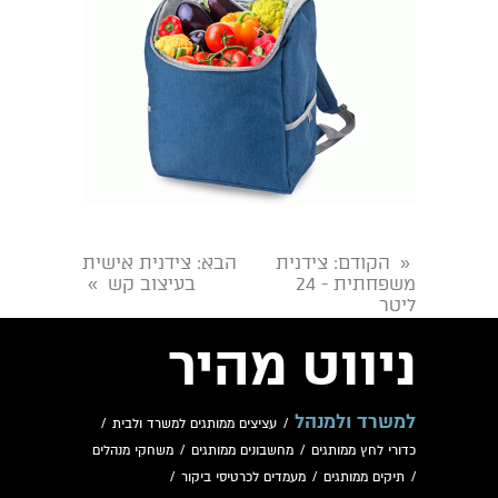
הקודם
: צידנית
הבא
: צידנית אישית
«
משפחתית - 24
בעיצוב קש
»
ליטר
ניווט מהיר
למשרד ולמנהל
/
עציצים ממותגים למשרד ולבית
/
כדורי לחץ ממותגים
/
מחשבונים ממותגים
/
משחקי מנהלים
/
תיקים ממותגים
/
מעמדים לכרטיסי ביקור
/