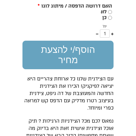
האם דרושה הדפסה / מיתוג לוגו
*
לא
כן
יח'
עוד
פחות
אחד
אחד
הוסף/י להצעת
מחיר
עם הצידנית שלנו כל ארוחת צהריים היא
יציאה לפיקניק! הכירו את הצידנית
החדשה והמעוצבת של דה גיפט, צידנית
בעיצוב רטרו מדליק עם הדפס קש למראה
כפרי ומיוחד.
נמאס לכם מכל הצידניות הרגילות ? תיק
אוכל וצידנית אישית זאת היא בדיוק מה
שאתם מחפשים! הדור הבא של הצידניות