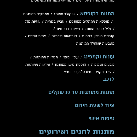
מחזיקי מפתחות יוקרתיים
/
מחזיקי מפתחות מפלסטיק
מתנות בקופסא
/
שוקולד ממותג
/
ממתקים ממותגים
/
קופסאות ממתקים ממותגים
/
עציץ בפחית
/
עוגיות מזל
/
גליל קרטון ממותג
/
פיצוחים בפחית
/
קופסת חיסכון בפחית
/
קופסאות סוכריות
/
פחית הקסם
/
מטבעות שוקולד ממותגות
עונות וקמפינג
/
עיסוי וספא
/
מטריות ממותגות
/
כובעים ושמיכות
/
קופסת טישו ממותגת
/
צידניות ממותגות
/
ציוד פקניק וספורט
/
עיסוי וספא
לרכב
מתנות ממותגות עד 10 שקלים
ציוד לשעת חירום
טיפוח אישי
מתנות לחגים ואירועים