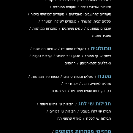
/
תיקים ממותגים
/
מעמדים לכרטיסי ביקור
/
מזוודות ואביזרי טיסה
/
שעונים ממותגים
/
מעמדים למחשבים וטאבלטים
/
מעמדים לכרטיסי ביקור
/
פסלים לבית ולמשרד
/
מעמדים לשולחן המשרד
/
עכברים ממותגים
/
עטים ממותגים
/
מחברות ממותגות
/
מעביר מצגות
טכנולוגיה
/
רמקולים ממותגים
/
אוזניות ממותגות
/
דיסק או קי ממותג
/
מטען נייד ממותג
/
עמדות טעינה
/
גאדג'טים לסמארטפון
/
רחפנים
מטבח
/
ספלים וכוסות טרמים
/
כוסות נייר ממותגות
/
ספלים לשתייה חמה
/
אביזרי יין
/
בקבוקים ותרמוסים ממותגים
/
כלי מטבח
חבילות שי לחג
/
חבילות שי לראש השנה
/
חבילו שי לט"ו בשבט
/
חבילות שי לפורים
/
חבילות שי לפסח
/
מארזי סרמוני תה
מחזיקי מפתחות ממותגים
/