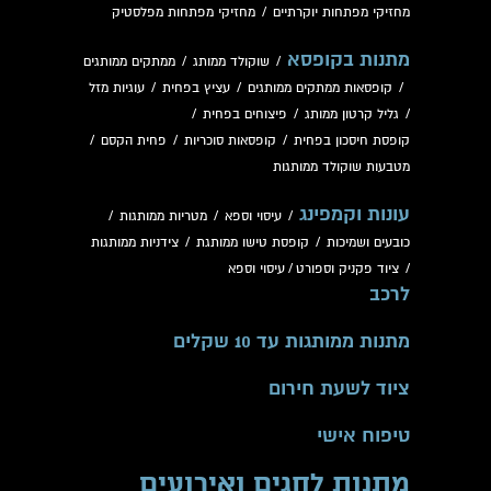
מחזיקי מפתחות יוקרתיים
/
מחזיקי מפתחות מפלסטיק
מתנות בקופסא
/
שוקולד ממותג
/
ממתקים ממותגים
/
קופסאות ממתקים ממותגים
/
עציץ בפחית
/
עוגיות מזל
/
גליל קרטון ממותג
/
פיצוחים בפחית
/
קופסת חיסכון בפחית
/
קופסאות סוכריות
/
פחית הקסם
/
מטבעות שוקולד ממותגות
עונות וקמפינג
/
עיסוי וספא
/
מטריות ממותגות
/
כובעים ושמיכות
/
קופסת טישו ממותגת
/
צידניות ממותגות
/
ציוד פקניק וספורט
/
עיסוי וספא
לרכב
מתנות ממותגות עד 10 שקלים
ציוד לשעת חירום
טיפוח אישי
מתנות לחגים ואירועים