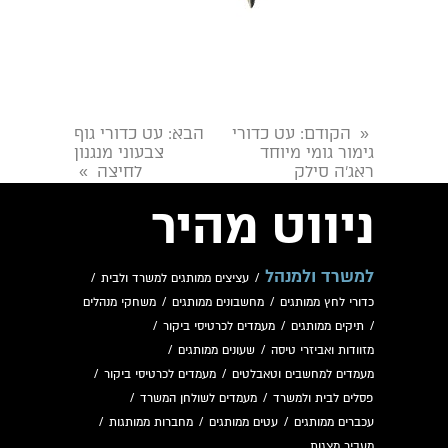
הקודם
: עט כדורי
הבא
: עט כדורי גוף
«
גימור גומי מיוחד
צבעוני מנגנון
ראג’ה סילק
לחיצה
»
ניווט מהיר
למשרד ולמנהל
/
עציצים ממותגים למשרד ולבית
/
כדורי לחץ ממותגים
/
מחשבונים ממותגים
/
משחקי מנהלים
/
תיקים ממותגים
/
מעמדים לכרטיסי ביקור
/
מזוודות ואביזרי טיסה
/
שעונים ממותגים
/
מעמדים למחשבים וטאבלטים
/
מעמדים לכרטיסי ביקור
/
פסלים לבית ולמשרד
/
מעמדים לשולחן המשרד
/
עכברים ממותגים
/
עטים ממותגים
/
מחברות ממותגות
/
מעביר מצגות